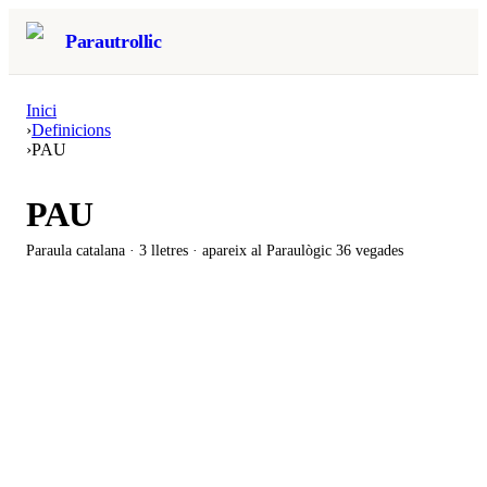
Parautrollic
Inici
›
Definicions
›
PAU
PAU
Paraula catalana ·
3
lletres · apareix al Paraulògic
36 vegades