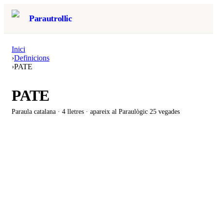
Parautrollic
Inici
›
Definicions
›
PATE
PATE
Paraula catalana ·
4
lletres · apareix al Paraulògic
25 vegades