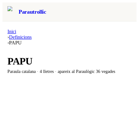
Parautrollic
Inici
›
Definicions
›
PAPU
PAPU
Paraula catalana ·
4
lletres · apareix al Paraulògic
36 vegades