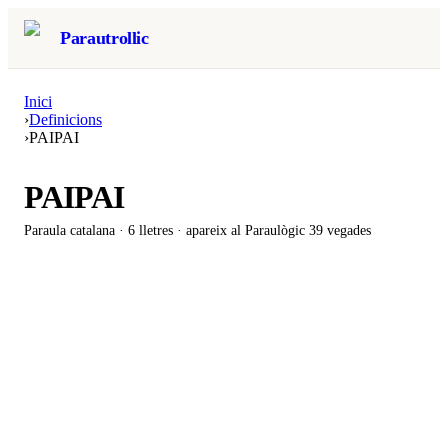
Parautrollic
Inici
›
Definicions
›
PAIPAI
PAIPAI
Paraula catalana ·
6
lletres · apareix al Paraulògic
39 vegades