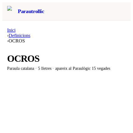
Parautrollic
Inici
›
Definicions
›
OCROS
OCROS
Paraula catalana ·
5
lletres · apareix al Paraulògic
15 vegades