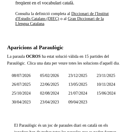
freqüent en el vocabulari català.
Consulta la definició completa al
Diccionari de l'Institut
d'Estudis Catalans (DIEC)
o al
Gran Diccionari de la
Llengua Catalana
.
Aparicions al Paraulògic
La paraula
OCROS
ha estat solució vàlida en
15 partides
del
Paraulògic. Clica una data per veure totes les solucions d'aquell dia.
08/07/2026
05/02/2026
23/12/2025
23/11/2025
26/07/2025
22/06/2025
13/05/2025
10/11/2024
25/10/2024
02/08/2024
21/07/2024
15/06/2024
30/04/2023
23/04/2023
09/04/2023
El Paraulògic és un joc de paraules diari en català on els