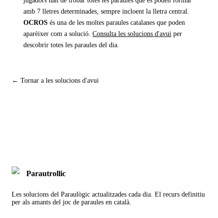
jugadors han de trobar totes les paraules que es poden formar
amb 7 lletres determinades, sempre incloent la lletra central.
OCROS
és una de les moltes paraules catalanes que poden
aparèixer com a solució.
Consulta les solucions d'avui
per
descobrir totes les paraules del dia.
← Tornar a les solucions d'avui
Parautrollic
Les solucions del Paraulògic actualitzades cada dia. El recurs definitiu
per als amants del joc de paraules en català.