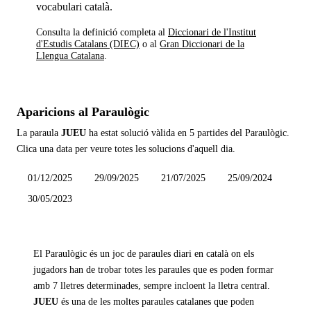
vocabulari català.
Consulta la definició completa al
Diccionari de l'Institut
d'Estudis Catalans (DIEC)
o al
Gran Diccionari de la
Llengua Catalana
.
Aparicions al Paraulògic
La paraula
JUEU
ha estat solució vàlida en
5 partides
del Paraulògic.
Clica una data per veure totes les solucions d'aquell dia.
01/12/2025
29/09/2025
21/07/2025
25/09/2024
30/05/2023
El Paraulògic és un joc de paraules diari en català on els
jugadors han de trobar totes les paraules que es poden formar
amb 7 lletres determinades, sempre incloent la lletra central.
JUEU
és una de les moltes paraules catalanes que poden