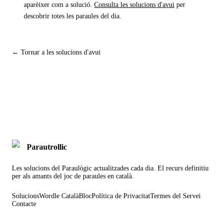
aparèixer com a solució.
Consulta les solucions d'avui
per
descobrir totes les paraules del dia.
← Tornar a les solucions d'avui
Parautrollic
Les solucions del Paraulògic actualitzades cada dia. El recurs definitiu
per als amants del joc de paraules en català.
Solucions
Wordle Català
Bloc
Política de Privacitat
Termes del Servei
Contacte