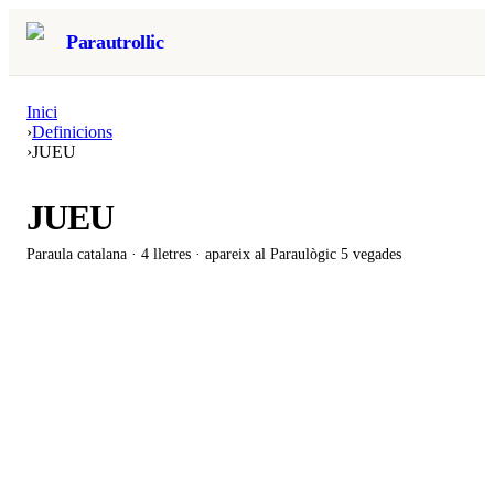
Parautrollic
Inici
›
Definicions
›
JUEU
JUEU
Paraula catalana ·
4
lletres · apareix al Paraulògic
5 vegades