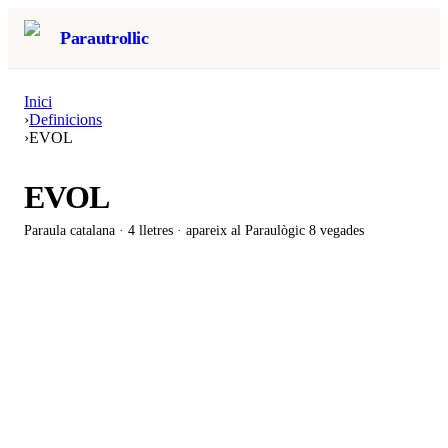
Parautrollic
Inici
›
Definicions
›
EVOL
EVOL
Paraula catalana ·
4
lletres · apareix al Paraulògic
8 vegades