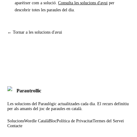
aparèixer com a solució.
Consulta les solucions d'avui
per
descobrir totes les paraules del dia.
← Tornar a les solucions d'avui
Parautrollic
Les solucions del Paraulògic actualitzades cada dia. El recurs definitiu
per als amants del joc de paraules en català.
Solucions
Wordle Català
Bloc
Política de Privacitat
Termes del Servei
Contacte