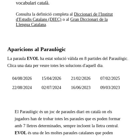
vocabulari català.
Consulta la definició completa al
Diccionari de l'Institut
d'Estudis Catalans (DIEC)
o al
Gran Diccionari de la
Llengua Catalana
.
Aparicions al Paraulògic
La paraula
EVOL
ha estat solució vàlida en
8 partides
del Paraulògic.
Clica una data per veure totes les solucions d'aquell dia.
04/08/2026
15/04/2026
21/02/2026
07/02/2025
22/08/2024
02/07/2024
16/06/2023
09/03/2023
El Paraulògic és un joc de paraules diari en català on els
jugadors han de trobar totes les paraules que es poden formar
amb 7 lletres determinades, sempre incloent la lletra central.
EVOL
és una de les moltes paraules catalanes que poden