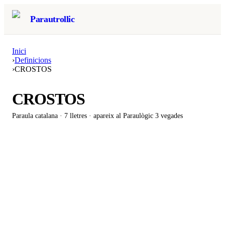
Parautrollic
Inici
›
Definicions
›
CROSTOS
CROSTOS
Paraula catalana ·
7
lletres · apareix al Paraulògic
3 vegades