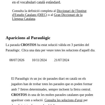
en el vocabulari català estàndard.
Consulta la definició completa al
Diccionari de l'Institut
d'Estudis Catalans (DIEC)
o al
Gran Diccionari de la
Llengua Catalana
.
Aparicions al Paraulògic
La paraula
CROSTOS
ha estat solució vàlida en
3 partides
del
Paraulògic. Clica una data per veure totes les solucions d'aquell dia.
08/07/2026
10/11/2024
21/07/2024
El Paraulògic és un joc de paraules diari en català on els
jugadors han de trobar totes les paraules que es poden formar
amb 7 lletres determinades, sempre incloent la lletra central.
CROSTOS
és una de les moltes paraules catalanes que poden
aparèixer com a solució.
Consulta les solucions d'avui
per