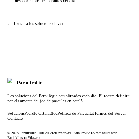
descobrir totes les paraules del dia.
← Tornar a les solucions d'avui
Parautrollic
Les solucions del Paraulògic actualitzades cada dia. El recurs definitiu
per als amants del joc de paraules en català.
Solucions
Wordle Català
Bloc
Política de Privacitat
Termes del Servei
Contacte
©
2026
Parautrollic. Tots els drets reservats. Parautrollic no està afiliat amb
RodaMots ni Vilaweb.