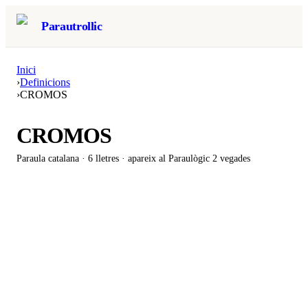
Parautrollic
Inici
›
Definicions
›
CROMOS
CROMOS
Paraula catalana ·
6
lletres · apareix al Paraulògic
2 vegades