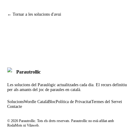
← Tornar a les solucions d'avui
Parautrollic
Les solucions del Paraulògic actualitzades cada dia. El recurs definitiu
per als amants del joc de paraules en català.
Solucions
Wordle Català
Bloc
Política de Privacitat
Termes del Servei
Contacte
©
2026
Parautrollic. Tots els drets reservats. Parautrollic no està afiliat amb
RodaMots ni Vilaweb.