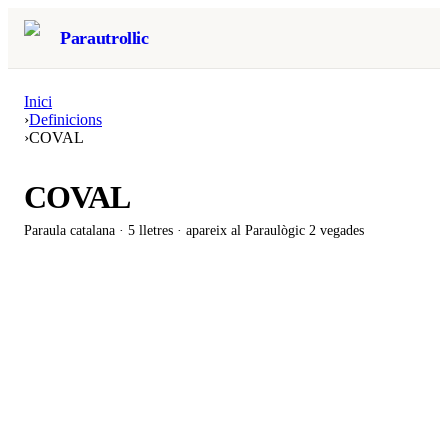
Parautrollic
Inici
›
Definicions
›
COVAL
COVAL
Paraula catalana ·
5
lletres · apareix al Paraulògic
2 vegades