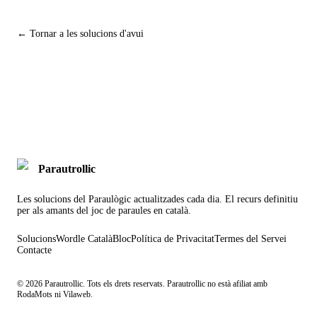
← Tornar a les solucions d'avui
Parautrollic
Les solucions del Paraulògic actualitzades cada dia. El recurs definitiu
per als amants del joc de paraules en català.
Solucions
Wordle Català
Bloc
Política de Privacitat
Termes del Servei
Contacte
©
2026
Parautrollic. Tots els drets reservats. Parautrollic no està afiliat amb
RodaMots ni Vilaweb.