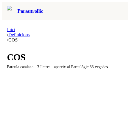
Parautrollic
Inici
›
Definicions
›
COS
COS
Paraula catalana ·
3
lletres · apareix al Paraulògic
33 vegades