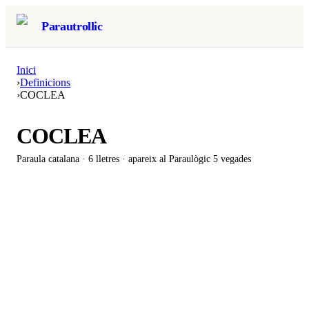
Parautrollic
Inici
›
Definicions
›
COCLEA
COCLEA
Paraula catalana ·
6
lletres · apareix al Paraulògic
5 vegades