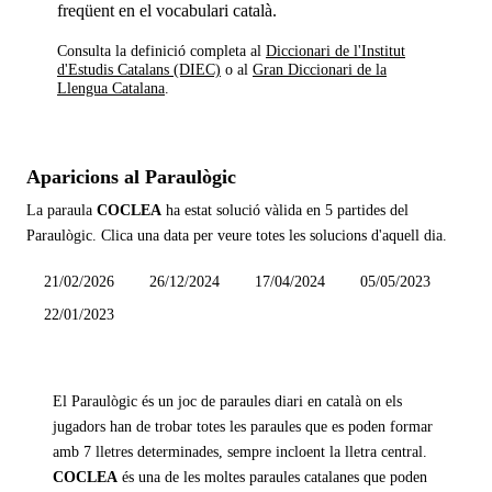
freqüent en el vocabulari català.
Consulta la definició completa al
Diccionari de l'Institut
d'Estudis Catalans (DIEC)
o al
Gran Diccionari de la
Llengua Catalana
.
Aparicions al Paraulògic
La paraula
COCLEA
ha estat solució vàlida en
5 partides
del
Paraulògic. Clica una data per veure totes les solucions d'aquell dia.
21/02/2026
26/12/2024
17/04/2024
05/05/2023
22/01/2023
El Paraulògic és un joc de paraules diari en català on els
jugadors han de trobar totes les paraules que es poden formar
amb 7 lletres determinades, sempre incloent la lletra central.
COCLEA
és una de les moltes paraules catalanes que poden