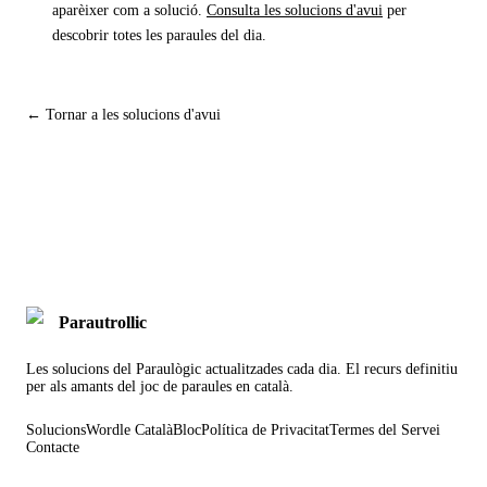
aparèixer com a solució.
Consulta les solucions d'avui
per
descobrir totes les paraules del dia.
← Tornar a les solucions d'avui
Parautrollic
Les solucions del Paraulògic actualitzades cada dia. El recurs definitiu
per als amants del joc de paraules en català.
Solucions
Wordle Català
Bloc
Política de Privacitat
Termes del Servei
Contacte