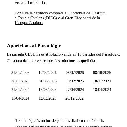
vocabulari català.
Consulta la definició completa al
Diccionari de l'Institut
d'Estudis Catalans (DIEC)
o al
Gran Diccionari de la
Llengua Catalana
.
Aparicions al Paraulògic
La paraula
CEST
ha estat solució vàlida en
15 partides
del Paraulògic.
Clica una data per veure totes les solucions d'aquell dia.
31/07/2026
17/07/2026
08/07/2026
08/10/2025
30/03/2025
01/03/2025
19/02/2025
10/11/2024
21/07/2024
15/05/2024
27/04/2024
18/04/2024
11/04/2024
12/02/2023
26/12/2022
El Paraulògic és un joc de paraules diari en català on els