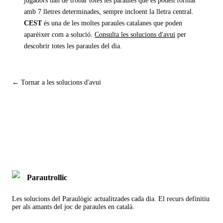
jugadors han de trobar totes les paraules que es poden formar
amb 7 lletres determinades, sempre incloent la lletra central.
CEST
és una de les moltes paraules catalanes que poden
aparèixer com a solució.
Consulta les solucions d'avui
per
descobrir totes les paraules del dia.
← Tornar a les solucions d'avui
Parautrollic
Les solucions del Paraulògic actualitzades cada dia. El recurs definitiu
per als amants del joc de paraules en català.