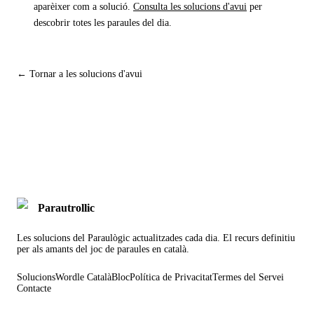
aparèixer com a solució.
Consulta les solucions d'avui
per
descobrir totes les paraules del dia.
← Tornar a les solucions d'avui
Parautrollic
Les solucions del Paraulògic actualitzades cada dia. El recurs definitiu
per als amants del joc de paraules en català.
Solucions
Wordle Català
Bloc
Política de Privacitat
Termes del Servei
Contacte