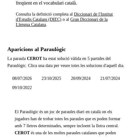
freqüent en el vocabulari català.
Consulta la definició completa al
Diccionari de l'Institut
d'Estudis Catalans (DIEC)
o al
Gran Diccionari de la
Llengua Catalana
.
Aparicions al Paraulògic
La paraula
CEROT
ha estat solució vàlida en
5 partides
del
Paraulògic. Clica una data per veure totes les solucions d'aquell dia.
08/07/2026
23/10/2025
20/09/2024
21/07/2024
09/10/2022
El Paraulògic és un joc de paraules diari en català on els
jugadors han de trobar totes les paraules que es poden formar
amb 7 lletres determinades, sempre incloent la lletra central.
CEROT
és una de les moltes paraules catalanes que poden