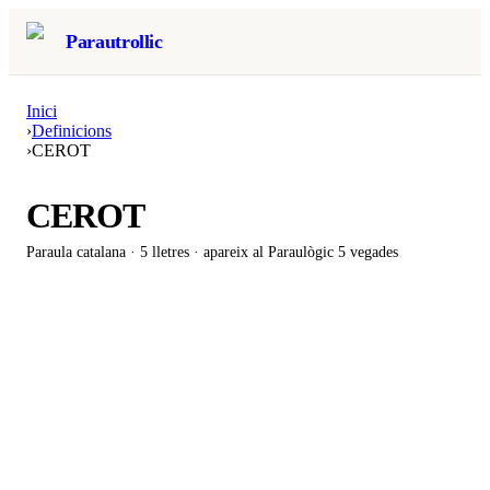
Parautrollic
Inici
›
Definicions
›
CEROT
CEROT
Paraula catalana ·
5
lletres · apareix al Paraulògic
5 vegades