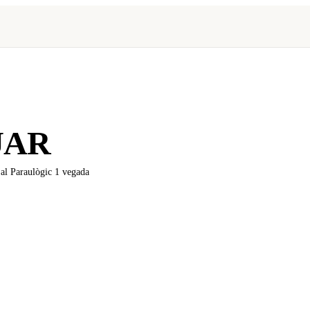
JAR
x al Paraulògic
1 vegada