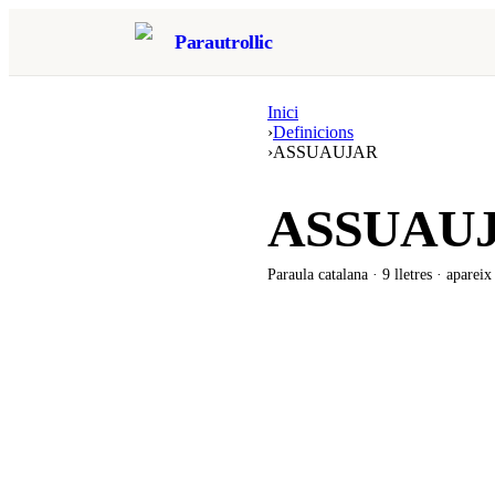
Parautrollic
Inici
›
Definicions
›
ASSUAUJAR
ASSUAU
Paraula catalana ·
9
lletres · aparei