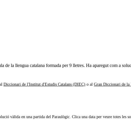
la de la llengua catalana formada per
9
lletres. Ha aparegut com a soluc
al
Diccionari de l'Institut d'Estudis Catalans (DIEC)
o al
Gran Diccionari de la
olució vàlida en
una partida
del Paraulògic. Clica una data per veure totes les so